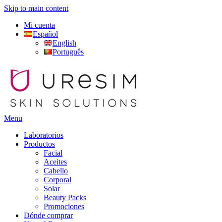
Skip to main content
Mi cuenta
Español
English
Português
Menu
Laboratorios
Productos
Facial
Aceites
Cabello
Corporal
Solar
Beauty Packs
Promociones
Dónde comprar