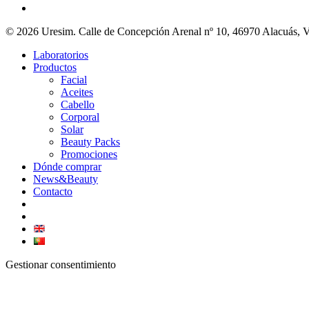
© 2026 Uresim. Calle de Concepción Arenal nº 10, 46970 Alacuás, V
Laboratorios
Productos
Facial
Aceites
Cabello
Corporal
Solar
Beauty Packs
Promociones
Dónde comprar
News&Beauty
Contacto
Gestionar consentimiento