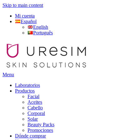
Skip to main content
Mi cuenta
Español
English
Português
Menu
Laboratorios
Productos
Facial
Aceites
Cabello
Corporal
Solar
Beauty Packs
Promociones
Dónde comprar