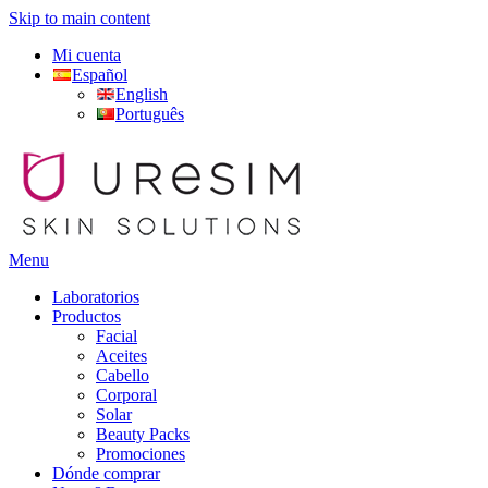
Skip to main content
Mi cuenta
Español
English
Português
Menu
Laboratorios
Productos
Facial
Aceites
Cabello
Corporal
Solar
Beauty Packs
Promociones
Dónde comprar