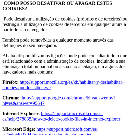
COMO POSSO DESATIVAR OU APAGAR ESTES
COOKIES?
Pode desativar a utilização de cookies (próprios e de terceiros) ou
restringir a utilização de cookies de terceiros em qualquer altura a
partir do seu navegador.
Também pode removê-las a qualquer momento através das
definições do seu navegador.
Abaixo disponibilizamos ligações onde pode consultar tudo o que
está relacionado com a administração de cookies, incluindo a sua
eliminação total ou parcial ou a sua não aceitação, em alguns dos
navegadores mais comuns:
Firefox
:
http://support.mozilla.org/es/kb/habilitar-y-deshabilitar-
cookies-que-los-sitios-we
Chrome
:
http://support.google.com/chrome/bin/answer.py?
hl=es&answer=95647
Internet Explorer
:
https://support.microsoft.com/es-
es/help/278835/how-to-delete-cookie-files-in-internet-explorer
Microsoft Edge:
https://support.microsoft.com/es-
es/help/4027947/microsoft-edge-delete-cookies