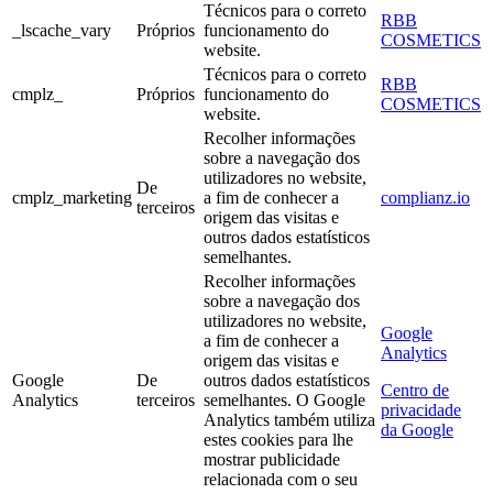
Técnicos para o correto
RBB
_lscache_vary
Próprios
funcionamento do
COSMETICS
website.
Técnicos para o correto
RBB
cmplz_
Próprios
funcionamento do
COSMETICS
website.
Recolher informações
sobre a navegação dos
utilizadores no website,
De
cmplz_marketing
a fim de conhecer a
complianz.io
terceiros
origem das visitas e
outros dados estatísticos
semelhantes.
Recolher informações
sobre a navegação dos
utilizadores no website,
Google
a fim de conhecer a
Analytics
origem das visitas e
Google
De
outros dados estatísticos
Centro de
Analytics
terceiros
semelhantes. O Google
privacidade
Analytics também utiliza
da Google
estes cookies para lhe
mostrar publicidade
relacionada com o seu