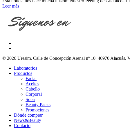
Esta noticia nos hace mucha ilusión: Nuestro Peeling de Glicólico 
Leer más
© 2026 Uresim. Calle de Concepción Arenal nº 10, 46970 Alacuás, V
Laboratorios
Productos
Facial
Aceites
Cabello
Corporal
Solar
Beauty Packs
Promociones
Dónde comprar
News&Beauty
Contacto