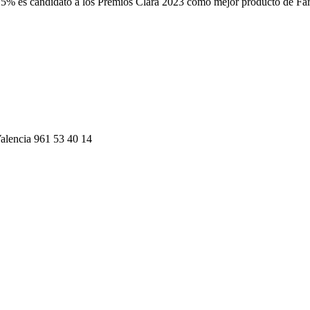
al 15% es candidato a los Premios Clara 2023 como mejor producto de 
alencia 961 53 40 14