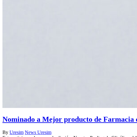
Nominado a Mejor producto de Farmacia e
By
Uresim
News Uresim