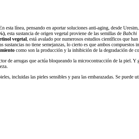
En esta línea, pensando en aportar soluciones anti-aging, desde Uresi
%)
, esta sustancia de origen vegetal proviene de las semillas de
Babchi 
tinol vegetal
, está avalado por numerosos estudios científicos que han
mbas sustancias no tiene semejanzas, lo cierto es que ambos compuestos 
cimiento
como son la producción y la inhibición de la degradación de col
ctor de arrugas que actúa bloqueando la microcontracción de la piel. Y 
meza.
eles, incluidas las pieles sensibles y para las embarazadas. Se puede ut