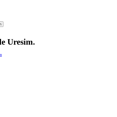
h
e Uresim.
m