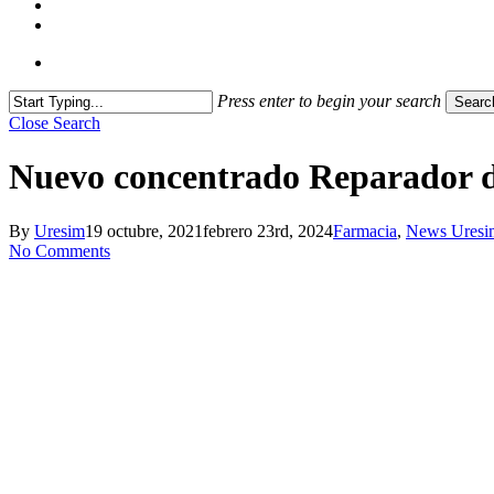
Press enter to begin your search
Searc
Close Search
Nuevo concentrado Reparador d
By
Uresim
19 octubre, 2021
febrero 23rd, 2024
Farmacia
,
News Uresi
No Comments