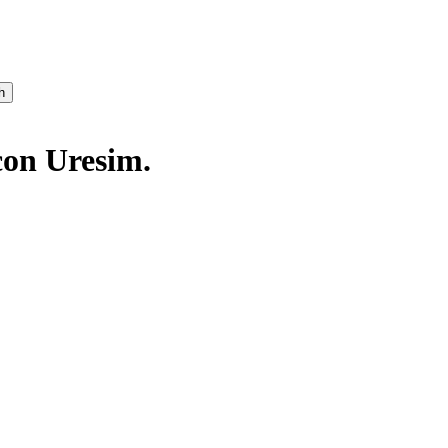
h
con Uresim.