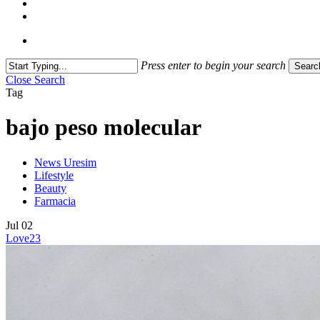
Press enter to begin your search
Searc
Close Search
Tag
bajo peso molecular
News Uresim
Lifestyle
Beauty
Farmacia
Jul
02
Love
23