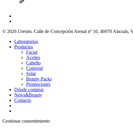
© 2026 Uresim. Calle de Concepción Arenal nº 10, 46970 Alacuás, V
Laboratorios
Productos
Facial
Aceites
Cabello
Corporal
Solar
Beauty Packs
Promociones
Dónde comprar
News&Beauty
Contacto
Gestionar consentimiento