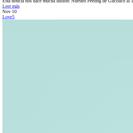
Esta noticia nos hace mucha ilusión: Nuestro Peeling de Glicólico 
Leer más
Nov
10
Love
5