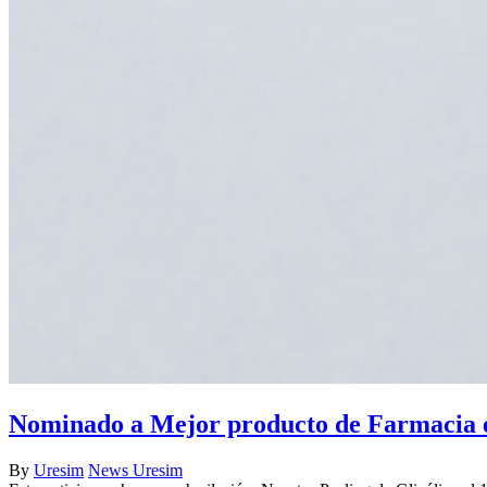
Nominado a Mejor producto de Farmacia e
By
Uresim
News Uresim