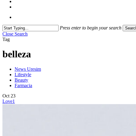
Press enter to begin your search
Searc
Close Search
Tag
belleza
News Uresim
Lifestyle
Beauty
Farmacia
Oct
23
Love
1