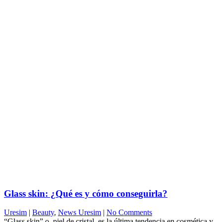
Glass skin: ¿Qué es y cómo conseguirla?
Uresim
|
Beauty
,
News Uresim
|
No Comments
“Glass skin” o piel de cristal, es la última tendencia en cosmética y