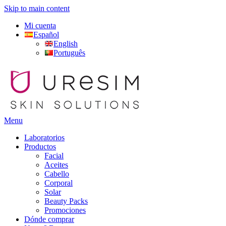
Skip to main content
Mi cuenta
Español
English
Português
Menu
Laboratorios
Productos
Facial
Aceites
Cabello
Corporal
Solar
Beauty Packs
Promociones
Dónde comprar